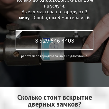
Только до
31.08.2026
г. Скидка
20%
на услуги.
Выезд мастера по городу от
3
минут
. Свободны
3
мастера из
6
.
8 929 646 4408
работаем по городу Балашиха Круглосуточно.
Сколько стоит вскрытие
дверных замков?